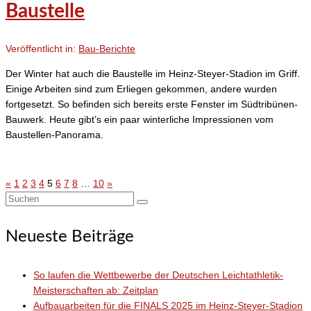
Baustelle
Veröffentlicht in:
Bau-Berichte
Der Winter hat auch die Baustelle im Heinz-Steyer-Stadion im Griff.
Einige Arbeiten sind zum Erliegen gekommen, andere wurden
fortgesetzt. So befinden sich bereits erste Fenster im Südtribünen-
Bauwerk. Heute gibt’s ein paar winterliche Impressionen vom
Baustellen-Panorama.
«
1
2
3
4
5
6
7
8
…
10
»
Seitennummerierung
Suchen
der
nach:
Neueste Beiträge
Beiträge
So laufen die Wettbewerbe der Deutschen Leichtathletik-
Meisterschaften ab: Zeitplan
Aufbauarbeiten für die FINALS 2025 im Heinz-Steyer-Stadion