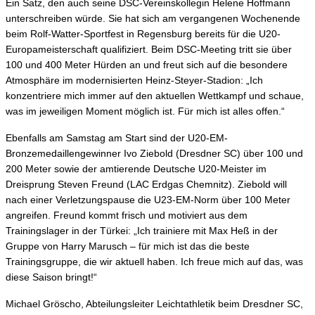
Ein Satz, den auch seine DSC-Vereinskollegin Helene Hoffmann
unterschreiben würde. Sie hat sich am vergangenen Wochenende
beim Rolf-Watter-Sportfest in Regensburg bereits für die U20-
Europameisterschaft qualifiziert. Beim DSC-Meeting tritt sie über
100 und 400 Meter Hürden an und freut sich auf die besondere
Atmosphäre im modernisierten Heinz-Steyer-Stadion: „Ich
konzentriere mich immer auf den aktuellen Wettkampf und schaue,
was im jeweiligen Moment möglich ist. Für mich ist alles offen.“
Ebenfalls am Samstag am Start sind der U20-EM-
Bronzemedaillengewinner Ivo Ziebold (Dresdner SC) über 100 und
200 Meter sowie der amtierende Deutsche U20-Meister im
Dreisprung Steven Freund (LAC Erdgas Chemnitz). Ziebold will
nach einer Verletzungspause die U23-EM-Norm über 100 Meter
angreifen. Freund kommt frisch und motiviert aus dem
Trainingslager in der Türkei: „Ich trainiere mit Max Heß in der
Gruppe von Harry Marusch – für mich ist das die beste
Trainingsgruppe, die wir aktuell haben. Ich freue mich auf das, was
diese Saison bringt!“
Michael Gröscho, Abteilungsleiter Leichtathletik beim Dresdner SC,