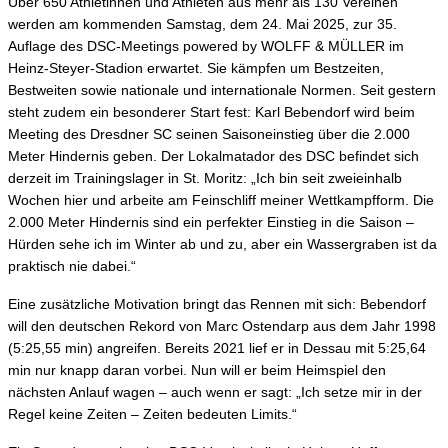
Über 650 Athletinnen und Athleten aus mehr als 130 Vereinen
werden am kommenden Samstag, dem 24. Mai 2025, zur 35.
Auflage des DSC-Meetings powered by WOLFF & MÜLLER im
Heinz-Steyer-Stadion erwartet. Sie kämpfen um Bestzeiten,
Bestweiten sowie nationale und internationale Normen. Seit gestern
steht zudem ein besonderer Start fest: Karl Bebendorf wird beim
Meeting des Dresdner SC seinen Saisoneinstieg über die 2.000
Meter Hindernis geben. Der Lokalmatador des DSC befindet sich
derzeit im Trainingslager in St. Moritz: „Ich bin seit zweieinhalb
Wochen hier und arbeite am Feinschliff meiner Wettkampfform. Die
2.000 Meter Hindernis sind ein perfekter Einstieg in die Saison –
Hürden sehe ich im Winter ab und zu, aber ein Wassergraben ist da
praktisch nie dabei.“
Eine zusätzliche Motivation bringt das Rennen mit sich: Bebendorf
will den deutschen Rekord von Marc Ostendarp aus dem Jahr 1998
(5:25,55 min) angreifen. Bereits 2021 lief er in Dessau mit 5:25,64
min nur knapp daran vorbei. Nun will er beim Heimspiel den
nächsten Anlauf wagen – auch wenn er sagt: „Ich setze mir in der
Regel keine Zeiten – Zeiten bedeuten Limits.“