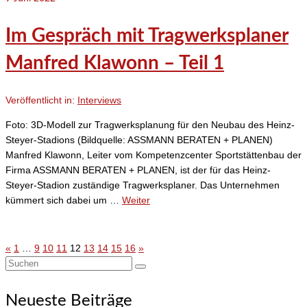
Im Gespräch mit Tragwerksplaner
Manfred Klawonn – Teil 1
Veröffentlicht in:
Interviews
Foto: 3D-Modell zur Tragwerksplanung für den Neubau des Heinz-
Steyer-Stadions (Bildquelle: ASSMANN BERATEN + PLANEN)
Manfred Klawonn, Leiter vom Kompetenzcenter Sportstättenbau der
Firma ASSMANN BERATEN + PLANEN, ist der für das Heinz-
Steyer-Stadion zuständige Tragwerksplaner. Das Unternehmen
kümmert sich dabei um …
Weiter
«
1
…
9
10
11
12
13
14
15
16
»
Seitennummerierung
Suchen
der
nach:
Neueste Beiträge