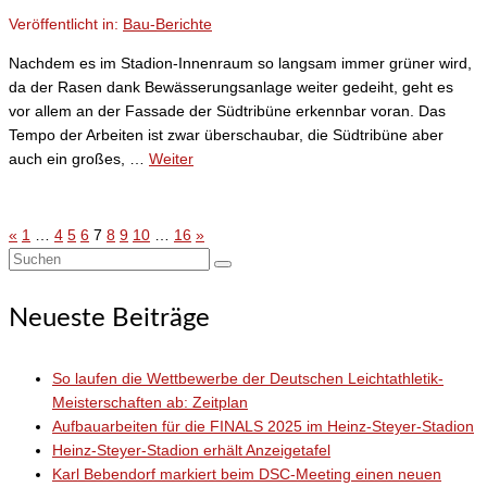
Veröffentlicht in:
Bau-Berichte
Nachdem es im Stadion-Innenraum so langsam immer grüner wird,
da der Rasen dank Bewässerungsanlage weiter gedeiht, geht es
vor allem an der Fassade der Südtribüne erkennbar voran. Das
Tempo der Arbeiten ist zwar überschaubar, die Südtribüne aber
auch ein großes, …
Weiter
«
1
…
4
5
6
7
8
9
10
…
16
»
Seitennummerierung
Suchen
der
nach:
Neueste Beiträge
Beiträge
So laufen die Wettbewerbe der Deutschen Leichtathletik-
Meisterschaften ab: Zeitplan
Aufbauarbeiten für die FINALS 2025 im Heinz-Steyer-Stadion
Heinz-Steyer-Stadion erhält Anzeigetafel
Karl Bebendorf markiert beim DSC-Meeting einen neuen