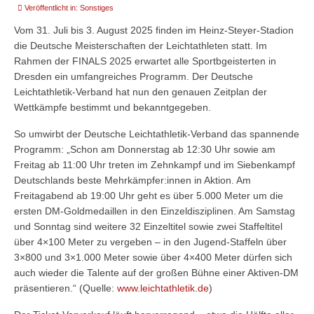
Events
Veröffentlicht in:
Sonstiges
Vom 31. Juli bis 3. August 2025 finden im Heinz-Steyer-Stadion
die Deutsche Meisterschaften der Leichtathleten statt. Im
Rahmen der FINALS 2025 erwartet alle Sportbgeisterten in
Dresden ein umfangreiches Programm. Der Deutsche
Leichtathletik-Verband hat nun den genauen Zeitplan der
Wettkämpfe bestimmt und bekanntgegeben.
So umwirbt der Deutsche Leichtathletik-Verband das spannende
Programm: „Schon am Donnerstag ab 12:30 Uhr sowie am
Freitag ab 11:00 Uhr treten im Zehnkampf und im Siebenkampf
Deutschlands beste Mehrkämpfer:innen in Aktion. Am
Freitagabend ab 19:00 Uhr geht es über 5.000 Meter um die
ersten DM-Goldmedaillen in den Einzeldisziplinen. Am Samstag
und Sonntag sind weitere 32 Einzeltitel sowie zwei Staffeltitel
über 4×100 Meter zu vergeben – in den Jugend-Staffeln über
3×800 und 3×1.000 Meter sowie über 4×400 Meter dürfen sich
auch wieder die Talente auf der großen Bühne einer Aktiven-DM
präsentieren.“ (Quelle:
www.leichtathletik.de
)