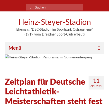
Suchen
nach:
Heinz-Steyer-Stadion
Ehemals: "DSC-Stadion im Sportpark Ostragehege"
(1919 vom Dresdner Sport-Club erbaut)
Menü
Startseite
Historie
Zeitplan für Deutsche
11
Neubau
APR. 2025
Leichtathletik-
Fakten
Meisterschaften steht fest
Galerie