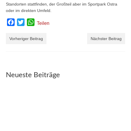
Standorten stattfinden, der Großteil aber im Sportpark Ostra
oder im direkten Umfeld.
Facebook
Twitter
WhatsApp
Teilen
Vorheriger Beitrag
Nächster Beitrag
Neueste Beiträge
So laufen die Wettbewerbe der Deutschen
Leichtathletik-Meisterschaften ab: Zeitplan
31. Juli 2025
Noch bis zum Sonntag finden im Heinz-Steyer-Stadion die
Deutsche Meisterschaften der Leichtathleten statt. Im