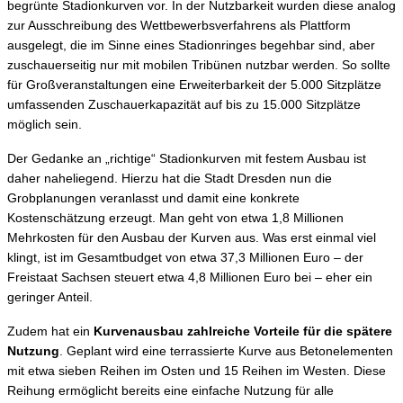
begrünte Stadionkurven vor. In der Nutzbarkeit wurden diese analog
zur Ausschreibung des Wettbewerbsverfahrens als Plattform
ausgelegt, die im Sinne eines Stadionringes begehbar sind, aber
zuschauerseitig nur mit mobilen Tribünen nutzbar werden. So sollte
für Großveranstaltungen eine Erweiterbarkeit der 5.000 Sitzplätze
umfassenden Zuschauerkapazität auf bis zu 15.000 Sitzplätze
möglich sein.
Der Gedanke an „richtige“ Stadionkurven mit festem Ausbau ist
daher naheliegend. Hierzu hat die Stadt Dresden nun die
Grobplanungen veranlasst und damit eine konkrete
Kostenschätzung erzeugt. Man geht von etwa 1,8 Millionen
Mehrkosten für den Ausbau der Kurven aus. Was erst einmal viel
klingt, ist im Gesamtbudget von etwa 37,3 Millionen Euro – der
Freistaat Sachsen steuert etwa 4,8 Millionen Euro bei – eher ein
geringer Anteil.
Zudem hat ein
Kurvenausbau zahlreiche Vorteile für die spätere
Nutzung
. Geplant wird eine terrassierte Kurve aus Betonelementen
mit etwa sieben Reihen im Osten und 15 Reihen im Westen. Diese
Reihung ermöglicht bereits eine einfache Nutzung für alle