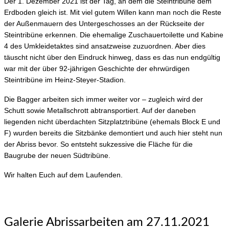
Der 1. Dezember 2021 ist der Tag, an dem die Steintribüne dem
Erdboden gleich ist. Mit viel gutem Willen kann man noch die Reste
der Außenmauern des Untergeschosses an der Rückseite der
Steintribüne erkennen. Die ehemalige Zuschauertoilette und Kabine
4 des Umkleidetaktes sind ansatzweise zuzuordnen. Aber dies
täuscht nicht über den Eindruck hinweg, dass es das nun endgültig
war mit der über 92-jährigen Geschichte der ehrwürdigen
Steintribüne im Heinz-Steyer-Stadion.
Die Bagger arbeiten sich immer weiter vor – zugleich wird der
Schutt sowie Metallschrott abtransportiert. Auf der daneben
liegenden nicht überdachten Sitzplatztribüne (ehemals Block E und
F) wurden bereits die Sitzbänke demontiert und auch hier steht nun
der Abriss bevor. So entsteht sukzessive die Fläche für die
Baugrube der neuen Südtribüne.
Wir halten Euch auf dem Laufenden.
Galerie Abrissarbeiten am 27.11.2021