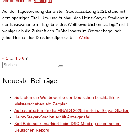
Veröffentlicht in:
Sonstiges
Auf der Tagesordnung der ersten Stadtratssitzung 2021 stand mit
dem sperrigen Titel „Um- und Ausbau des Heinz-Steyer-Stadions in
der Basisvariante im Ergebnis des Wettbewerblichen Dialogs“ nicht
weniger als die Zukunft des Fußballsports im Ostragehege, seit
jeher Heimat des Dresdner Sportclub …
Weiter
«
1
…
4
5
6
7
Seitennummerierung
Suchen
der
nach:
Neueste Beiträge
Beiträge
So laufen die Wettbewerbe der Deutschen Leichtathletik-
Meisterschaften ab: Zeitplan
Aufbauarbeiten für die FINALS 2025 im Heinz-Steyer-Stadion
Heinz-Steyer-Stadion erhält Anzeigetafel
Karl Bebendorf markiert beim DSC-Meeting einen neuen
Deutschen Rekord